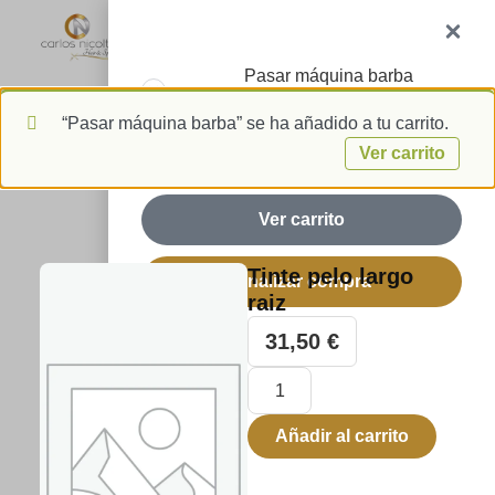
1
ES
Pasar máquina barba
1 ×
3,00
€
“Pasar máquina barba” se ha añadido a tu carrito.
Subtotal:
3,00
€
Ver carrito
Ver carrito
Tinte pelo largo
Finalizar compra
raiz
31,50
€
Añadir al carrito