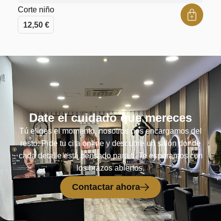
Corte niño
12,50
€
Date el cuidado que mereces
Tú eliges el momento, nosotros nos encargamos del
resto. Pide tu cita online y descubre un salón donde
cada detalle está pensado para ti. Te esperamos con
los brazos abiertos.
Contactar ahora