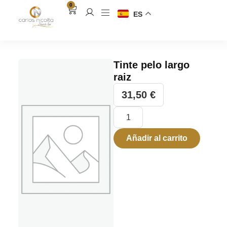
0
ES
Tinte pelo largo
raiz
31,50
€
Añadir al carrito