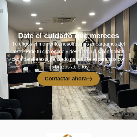
Date el cuidado que mereces
Tú eliges el momento, nosotros nos encargamos del
resto. Pide tu cita online y descubre un salón donde
cada detalle está pensado para ti. Te esperamos con
los brazos abiertos.
Contactar ahora