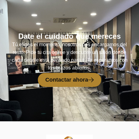
Date el cuidado que mereces
Tú eliges el momento, nosotros nos encargamos del
resto. Pide tu cita online y descubre un salón donde
cada detalle está pensado para ti. Te esperamos con
los brazos abiertos.
Contactar ahora