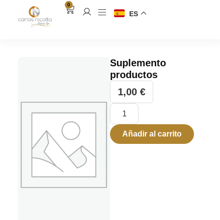
0
ES
Suplemento
productos
1,00
€
Añadir al carrito