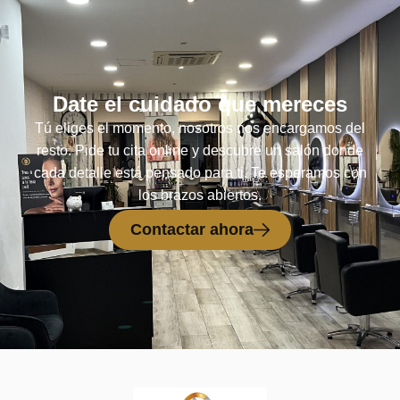
Date el cuidado que mereces
Tú eliges el momento, nosotros nos encargamos del
resto. Pide tu cita online y descubre un salón donde
cada detalle está pensado para ti. Te esperamos con
los brazos abiertos.
Contactar ahora