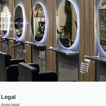
ces
descubre un salón
abiertos.
Legal
Aviso legal