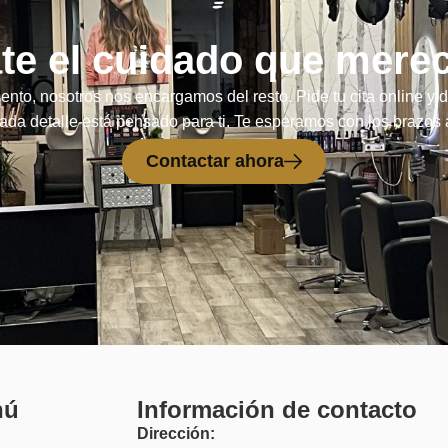
te el cuidado que mere
ento, nosotros nos encargamos del resto. Pide tu cita online y 
da detalle está pensado para ti. Te esperamos con los brazos 
Contactar ahora
nú
Información de contacto
Dirección: