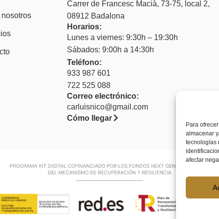
Carrer de Francesc Macià, 73-75, local 2,
 nosotros
08912 Badalona
Horarios:
ios
Lunes a viernes: 9:30h – 19:30h
Sábados: 9:00h a 14:30h
cto
Teléfono:
933 987 601
722 525 088
Correo electrónico:
carluisnico@gmail.com
Cómo llegar
Para ofrecer
almacenar y/
tecnologías
identificaci
afectar nega
A