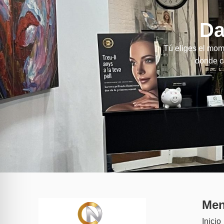
Da
Tú eliges el mom
donde ca
Me
Inicio