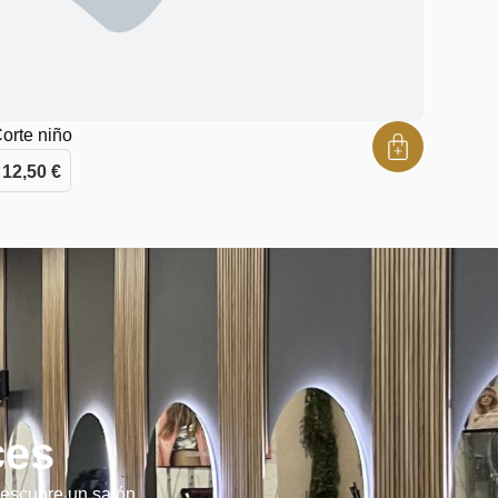
orte niño
12,50
€
ces
descubre un salón