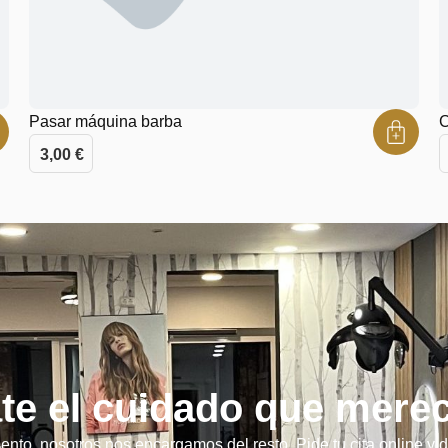
Pasar máquina barba
C
3,00
€
te el cuidado que mere
ento, nosotros nos encargamos del resto. Pide tu cita online y 