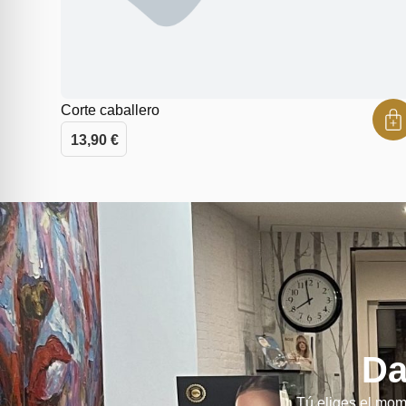
Corte caballero
13,90
€
Da
Tú eliges el mom