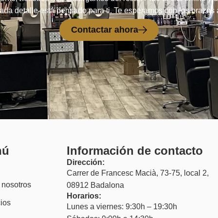
da detalle está pensado para ti. Te esperamos con los brazos 
Contactar ahora
nú
Información de contacto
Dirección:
Carrer de Francesc Macià, 73-75, local 2,
 nosotros
08912 Badalona
Horarios:
ios
Lunes a viernes: 9:30h – 19:30h