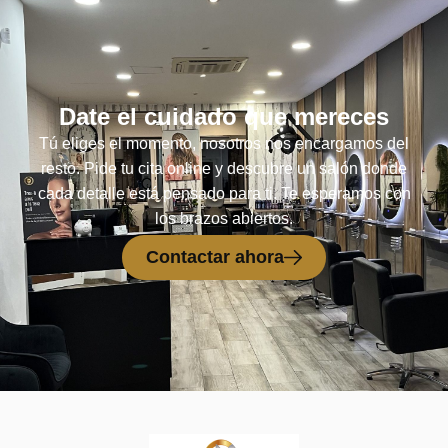
Date el cuidado que mereces
Tú eliges el momento, nosotros nos encargamos del
resto. Pide tu cita online y descubre un salón donde
cada detalle está pensado para ti. Te esperamos con
los brazos abiertos.
Contactar ahora