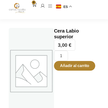
0
ES
Cera Labio
superior
3,00
€
Añadir al carrito