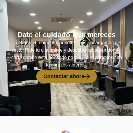
Date el cuidado que mereces
Tú eliges el momento, nosotros nos encargamos del
resto. Pide tu cita online y descubre un salón donde
cada detalle está pensado para ti. Te esperamos con
los brazos abiertos.
Contactar ahora