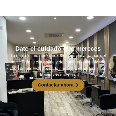
Date el cuidado que mereces
Tú eliges el momento, nosotros nos encargamos del
resto. Pide tu cita online y descubre un salón donde
cada detalle está pensado para ti. Te esperamos con
los brazos abiertos.
Contactar ahora